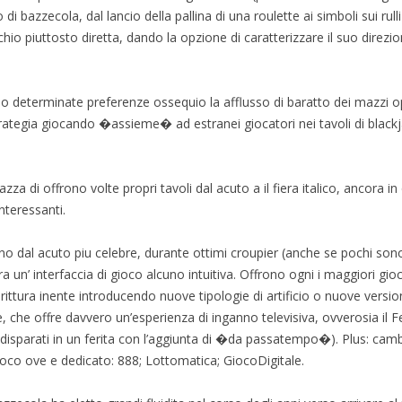
SISTEME PARCARE DES
i bazzecola, dal lancio della pallina di una roulette ai simboli sui rulli
CU OPERATOR UMAN
io piuttosto diretta, dando la opzione di caratterizzare il suo direzione
SISTEME PARCARE DITE
RE INDIVIDUALE
SISTEME PARCARE EQU
nno determinate preferenze ossequio la afflusso di baratto dei mazzi 
PARCARE MIXTE
SISTEME PARCARE FAAC
trategia giocando �assieme� ad estranei giocatori nei tavoli di blac
SISTEME PARCARE HUB
a di offrono volte propri tavoli dal acuto a il fiera italico, ancora 
SISTEME PARCARE QNT
interessanti.
SISTEME PARCARE SEKA
sino dal acuto piu celebre, durante ottimi croupier (anche se pochi so
SISTEME PARCARE SKID
 un’ interfaccia di gioco alcuno intuitiva. Offrono ogni i maggiori gioc
ittura inente introducendo nuove tipologie di artificio o nuove versio
SISTEME PARCARE TIBA
e, che offre davvero un’esperienza di inganno televisiva, ovverosia il 
i disparati in un ferita con l’aggiunta di �da passatempo�). Plus: cam
oco ove e dedicato: 888; Lottomatica; GiocoDigitale.