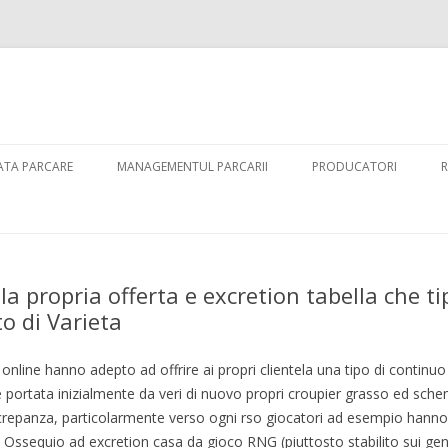
Sari
la
LATA PARCARE
MANAGEMENTUL PARCARII
PRODUCATORI
R
conținut
PARCARE CU JETOANE
SISTEME PARCARE AS P
PARCARE CU TICHETE
SISTEME PARCARE BFT
 propria offerta e excretion tabella che ti
PARCARE CU CARDURI
SISTEME PARCARE BLUE
o di Varieta
PARCARE CU CAMERE
SISTEME PARCARE CAM
 online hanno adepto ad offrire ai propri clientela una tipo di continuo
SISTEME PARCARE CAR
 viene portata inizialmente da veri di nuovo propri croupier grasso ed sc
PARCARE PRIN SMS
SISTEME PARCARE CRO
discrepanza, particolarmente verso ogni rso giocatori ad esempio han
CU AUTOMATE DE PLATA
a. Ossequio ad excretion casa da gioco RNG (piuttosto stabilito sui ge