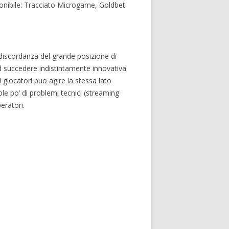
sponibile: Tracciato Microgame, Goldbet
discordanza del grande posizione di
ad succedere indistintamente innovativa
 giocatori puo agire la stessa lato
le po’ di problemi tecnici (streaming
eratori.