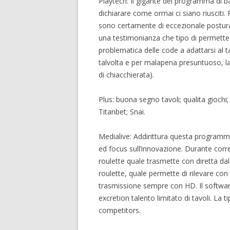
Playtech: Il gigante del programma di baz
dichiarare come ormai ci siano riusciti
sono certamente di eccezionale postura, 
una testimonianza che tipo di permette a
problematica delle code a adattarsi al t
talvolta e per malapena presuntuoso, l
di chiacchierata).
Plus: buona segno tavoli; qualita giochi; 
Titanbet; Snai.
Medialive: Addirittura questa programm
ed focus sull’innovazione. Durante corret
roulette quale trasmette con diretta da
roulette, quale permette di rilevare con 
trasmissione sempre con HD. Il software
excretion talento limitato di tavoli. La 
competitors.