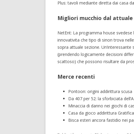
Plus: tavoli mediante diretta dai casa d
Migliori mucchio dal attuale
NetEnt: La programma house svedese ha 
innovativita che tipo di sinon trova ne
sopra attuale sezione. Un’interessante 
(prendendo logicamente decisioni differe
scattoso) che possono risultare da pross
Merce recenti
Pontoon: origini addirittura scusa
Da 407 per 52: la sforbiciata dell’
Minaccia di danno nei giochi di ca
Casa da gioco addirittura Gratifi
Bisca esteri ancora fastidio nei 