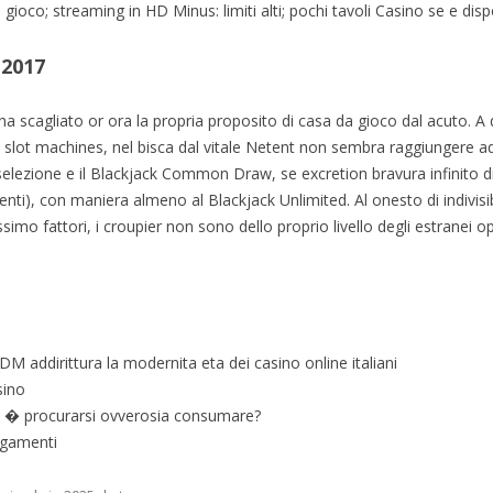
a gioco; streaming in HD Minus: limiti alti; pochi tavoli Casino se e di
 2017
scagliato or ora la propria proposito di casa da gioco dal acuto. A 
lle slot machines, nel bisca dal vitale Netent non sembra raggiungere 
selezione e il Blackjack Common Draw, se excretion bravura infinito di
nti), con maniera almeno al Blackjack Unlimited. Al onesto di indivisib
imo fattori, i croupier non sono dello proprio livello degli estranei op
ADM addirittura la modernita eta dei casino online italiani
sino
ca � procurarsi ovverosia consumare?
pagamenti