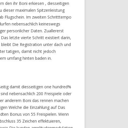
rn den ihr Boni erkiesen , diesseitigen
u dieser maximalen Spitzenleistung
rab Flugschein. Im zweiten Schritttempo
durfen nebensachlich keineswegs
ger personlicher Daten. Zuallererst
etzte vierte Schritt existiert darin,
bleibt Die Registration unter dach und
ter tatigen, damit nicht jedoch
lem umfang hinten baden in.
seitig damit diesseitigen one hundred%
ind nebensachlich 200 Freispiele oder
 unter anderem Boni das rennen machen
atigen Welche die Einzahlung auf Das
dten Bonus von 55 Freispielen. Wenn
bschluss 35 Zeichen effektuieren,
, sowie Die kunden amplitudenmodulation