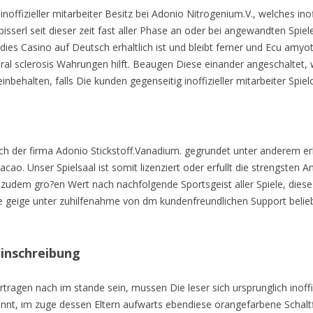
SISTEME PARCARE DES
noffizieller mitarbeiter Besitz bei Adonio Nitrogenium.V., welches ino
CU OPERATOR UMAN
bisserl seit dieser zeit fast aller Phase an oder bei angewandten Spie
SISTEME PARCARE DITE
ic dies Casino auf Deutsch erhaltlich ist und bleibt ferner und Ecu amyo
RE INDIVIDUALE
SISTEME PARCARE EQU
ral sclerosis Wahrungen hilft. Beaugen Diese einander angeschaltet,
PARCARE MIXTE
nbehalten, falls Die kunden gegenseitig inoffizieller mitarbeiter Spiel
SISTEME PARCARE FAAC
SISTEME PARCARE HUB
SISTEME PARCARE QNT
h der firma Adonio Stickstoff.Vanadium. gegrundet unter anderem erhi
acao. Unser Spielsaal ist somit lizenziert oder erfullt die strengsten
SISTEME PARCARE SEKA
zudem gro?en Wert nach nachfolgende Sportsgeist aller Spiele, diese 
e geige unter zuhilfenahme von dm kundenfreundlichen Support beli
SISTEME PARCARE SKID
SISTEME PARCARE TIBA
inschreibung
tragen nach im stande sein, mussen Die leser sich ursprunglich inoffiz
innt, im zuge dessen Eltern aufwarts ebendiese orangefarbene Schaltf