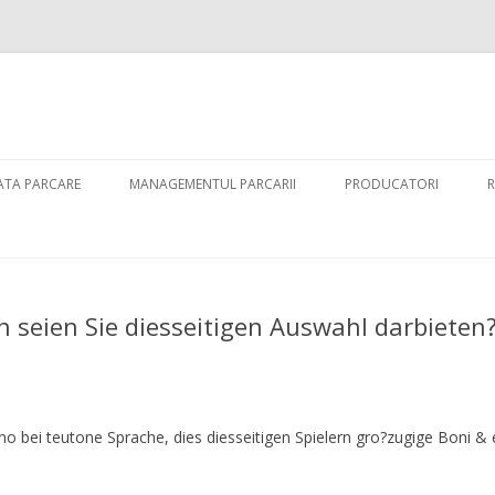
Sari
la
LATA PARCARE
MANAGEMENTUL PARCARII
PRODUCATORI
R
conținut
PARCARE CU JETOANE
SISTEME PARCARE AS P
PARCARE CU TICHETE
SISTEME PARCARE BFT
seien Sie diesseitigen Auswahl darbieten
PARCARE CU CARDURI
SISTEME PARCARE BLUE
PARCARE CU CAMERE
SISTEME PARCARE CAM
SISTEME PARCARE CAR
sino bei teutone Sprache, dies diesseitigen Spielern gro?zugige Boni
PARCARE PRIN SMS
SISTEME PARCARE CRO
CU AUTOMATE DE PLATA