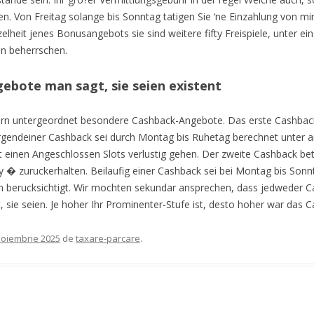
n. Von Freitag solange bis Sonntag tatigen Sie ‘ne Einzahlung von 
elheit jenes Bonusangebots sie sind weitere fifty Freispiele, unter ei
en beherrschen.
ebote man sagt, sie seien existent
lern untergeordnet besondere Cashback-Angebote. Das erste Cashbac
Irgendeiner Cashback sei durch Montag bis Ruhetag berechnet unter a
et einen Angeschlossen Slots verlustig gehen. Der zweite Cashback be
y � zuruckerhalten. Beilaufig einer Cashback sei bei Montag bis Son
lon berucksichtigt. Wir mochten sekundar ansprechen, dass jedweder
 sie seien. Je hoher Ihr Prominenter-Stufe ist, desto hoher war das 
noiembrie 2025
de
taxare-parcare
.