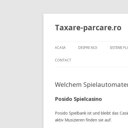
Taxare-parcare.ro
ACASA
DESPRE NOI
SISTEME P
SISTEME 
CONTACT
SISTEME 
Welchem Spielautomaten 
SISTEME 
SISTEME 
Posido Spielcasino
VIDEO
Posido Spielbank ist und bleibt das Ca
SISTEME 
aktiv Musizieren finden sie auf.
SISTEME 