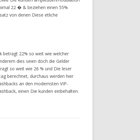
minimal 22 � & beziehen einen 55%
nsatz von denen Diese etliche
k betragt 22% so weit wie welcher
nderem dies seien doch die Gelder
tragt so weit wie 26 % und Die leser
ntag berechnet, durchaus werden hier
 Cashbacks an den modernsten VIP-
Cashback, einen Die kunden einbehalten.