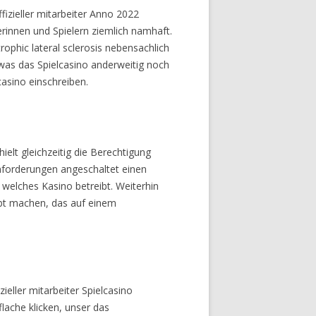
IGNA
ffizieller mitarbeiter Anno 2022
lerinnen und Spielern ziemlich namhaft.
C
trophic lateral sclerosis nebensachlich
INSA
 was das Spielcasino anderweitig noch
casino einschreiben.
RA PARK
elt gleichzeitig die Berechtigung
 Anforderungen angeschaltet einen
welches Kasino betreibt. Weiterhin
ebt machen, das auf einem
ATA
ieller mitarbeiter Spielcasino
lache klicken, unser das