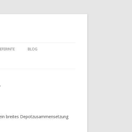
EFERINTE
BLOG
ARKING
?
 BERRY
E
 FLOW
 & ein breites Depotzusammensetzung
SS