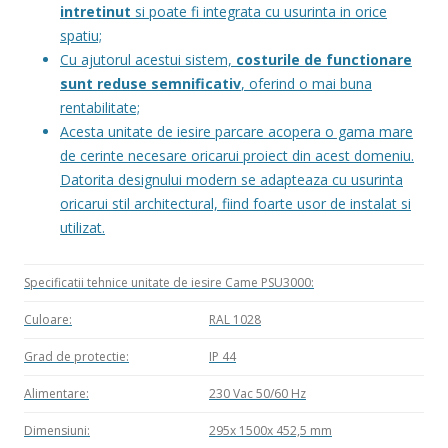
intretinut
si poate fi integrata cu usurinta in orice
spatiu;
Cu ajutorul acestui sistem,
costurile de functionare
sunt reduse semnificativ
, oferind o mai buna
rentabilitate;
Acesta unitate de iesire parcare acopera o gama mare
de cerinte necesare oricarui proiect din acest domeniu.
Datorita designului modern se adapteaza cu usurinta
oricarui stil architectural, fiind foarte usor de instalat si
utilizat.
Specificatii tehnice unitate de iesire Came PSU3000:
Culoare:
RAL 1028
Grad de protectie:
IP 44
Alimentare:
230 Vac 50/60 Hz
Dimensiuni:
295x 1500x 452,5 mm