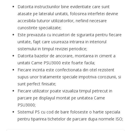
Datorita instructiunilor bine evidentiate care sunt
atasate pe lateralul unitatii, folosirea interfetei devine
accesibila tuturor utilizatorilor, nefiind necesare
cunostinte specializate;
Este prevazuta cu incuietori de siguranta pentru fiecare
unitate, fapt care usureaza intrarea in interiorul
sistemului in timpul reviziei periodice;
Datorita bazelor de ancorare, montarea in ciment a
unitatii Came PSU3000 este foarte facila;
Fiecare incinta este confectionata din otel rezistent
supus unor tratamente speciale impotriva coroziunii, si
sunt perfect finisate;
Fiecare utilizator poate vizualiza timpul petrecut in
parcare pe displayul montat pe unitatea Came
PSU3000;
Sistemul PS cu cod de bare foloseste o hartie speciala
pentru tiparirea tichetelor de parcare dupa normele ISO;