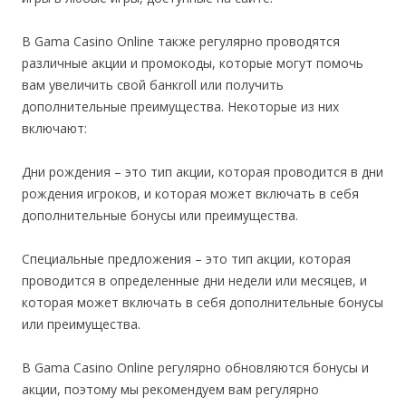
В Gama Casino Online также регулярно проводятся
различные акции и промокоды, которые могут помочь
вам увеличить свой банкroll или получить
дополнительные преимущества. Некоторые из них
включают:
Дни рождения – это тип акции, которая проводится в дни
рождения игроков, и которая может включать в себя
дополнительные бонусы или преимущества.
Специальные предложения – это тип акции, которая
проводится в определенные дни недели или месяцев, и
которая может включать в себя дополнительные бонусы
или преимущества.
В Gama Casino Online регулярно обновляются бонусы и
акции, поэтому мы рекомендуем вам регулярно