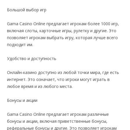
Большой выбор игр
Gama Casino Online предлагает игрокам более 1000 игр,
включая слоты, карточные игры, рулетку и другие. Это
позволяет игрокам выбрать игру, которая лучше всего
подходит им.
Удобство и доступность
Онлайн-казино доступно из любой точки мира, где есть
интернет. Это означает, что игроки могут играть в
любое время и из любого места.
Бонусы и акции
Gama Casino Online предлагает игрокам различные
бонусы и акции, включая приветственные бонусы,
реферальные бонусы и другие. Это позволяет игрокам