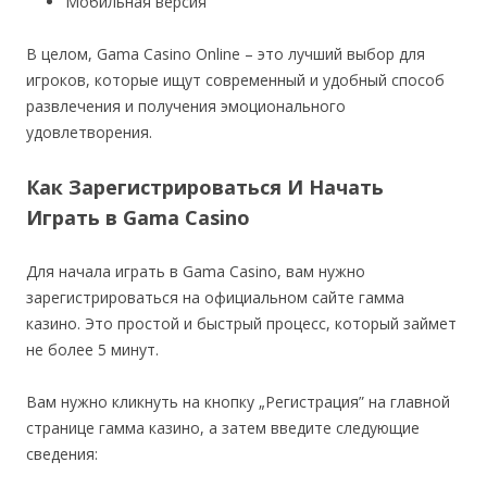
Мобильная версия
В целом, Gama Casino Online – это лучший выбор для
игроков, которые ищут современный и удобный способ
развлечения и получения эмоционального
удовлетворения.
Как Зарегистрироваться И Начать
Играть в Gama Casino
Для начала играть в Gama Casino, вам нужно
зарегистрироваться на официальном сайте гамма
казино. Это простой и быстрый процесс, который займет
не более 5 минут.
Вам нужно кликнуть на кнопку „Регистрация” на главной
странице гамма казино, а затем введите следующие
сведения: