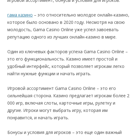
игровой ассортимент, бонусы и условия для игроков.
гама казино
– это относительно молодое онлайн-казино,
которое было основано в 2020 году. Несмотря на свою
молодость, Gama Casino Online уже успел завоевать
репутацию одного из лучших онлайн-казино в мире.
Один из ключевых факторов успеха Gama Casino Online –
это его функциональность. Казино имеет простой и
удобный интерфейс, который позволяет игрокам легко
найти нужные функции и начать играть.
Игровой ассортимент Gama Casino Online – это его
сильнейшая сторона. Казино предлагает игрокам более 2
000 игр, включая слоты, карточные игры, рулетку и
другие. Игроки могут выбрать игру, которая им
понравится, и начать играть.
Бонусы и условия для игроков – это еще один важный