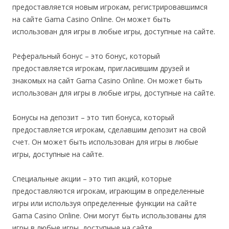
предоставляется новым игрокам, регистрировавшимся
на сайте Gama Casino Online. Он может быть
использован для игры в любые игры, доступные на сайте.
Реферальный бонус – это бонус, который
предоставляется игрокам, пригласившим друзей и
знакомых на сайт Gama Casino Online. Он может быть
использован для игры в любые игры, доступные на сайте.
Бонусы на депозит – это тип бонуса, который
предоставляется игрокам, сделавшим депозит на свой
счет. Он может быть использован для игры в любые
игры, доступные на сайте.
Специальные акции – это тип акций, которые
предоставляются игрокам, играющим в определенные
игры или используя определенные функции на сайте
Gama Casino Online. Они могут быть использованы для
игры в любые игры, доступные на сайте.