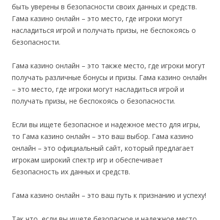
быть уверены в безопасности своих данных и средств.
Гама казино онлайн – это место, где игроки могут
насладиться игрой и получать призы, не беспокоясь о
безопасности.
Гама казино онлайн – это также место, где игроки могут
получать различные бонусы и призы. Гама казино онлайн
– это место, где игроки могут насладиться игрой и
получать призы, не беспокоясь о безопасности.
Если вы ищете безопасное и надежное место для игры,
то Гама казино онлайн – это ваш выбор. Гама казино
онлайн – это официальный сайт, который предлагает
игрокам широкий спектр игр и обеспечивает
безопасность их данных и средств.
Гама казино онлайн – это ваш путь к признанию и успеху!
Так что, если вы ищете безопасное и надежное место