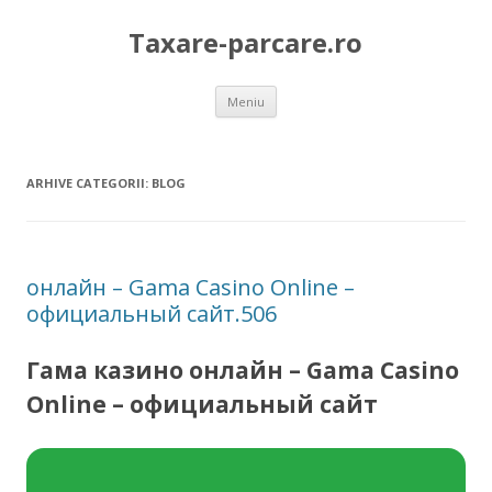
Taxare-parcare.ro
Sari
Meniu
la
conținut
ARHIVE CATEGORII:
BLOG
онлайн – Gama Casino Online –
официальный сайт.506
Гама казино онлайн – Gama Casino
Online – официальный сайт