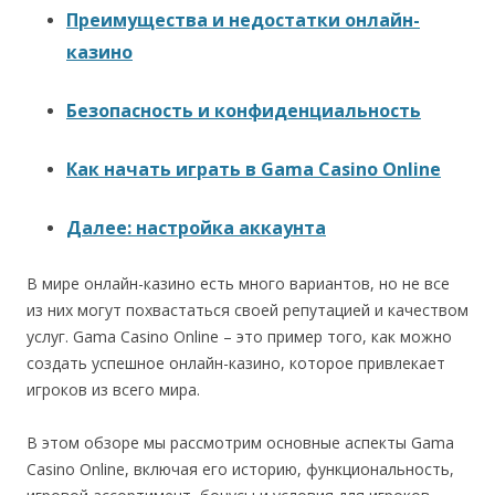
Преимущества и недостатки онлайн-
казино
Безопасность и конфиденциальность
Как начать играть в Gama Casino Online
Далее: настройка аккаунта
В мире онлайн-казино есть много вариантов, но не все
из них могут похвастаться своей репутацией и качеством
услуг. Gama Casino Online – это пример того, как можно
создать успешное онлайн-казино, которое привлекает
игроков из всего мира.
В этом обзоре мы рассмотрим основные аспекты Gama
Casino Online, включая его историю, функциональность,